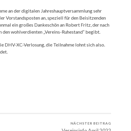
ahme an der digitalen Jahreshauptversammlung sehr
ler Vorstandsposten an, speziell für den Beisitzenden
onmal ein großes Dankeschön an Robert Fritz, der nach
in den wohlverdienten „Vereins-Ruhestand“ begibt.
ie DHV-XC-Verlosung, die Teilnahme lohnt sich also.
det.
NÄCHSTER BEITRAG
Vereinsinfo April 2022