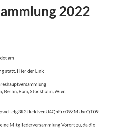
rsammlung 2022
ndet am
g statt. Hier der Link
ahreshauptversammlung
, Berlin, Rom, Stockholm, Wien
54?pwd=elg3R3JkcktvenU4QnErc09ZMUxrQT09
 keine Mitgliederversammlung Vorort zu, da die