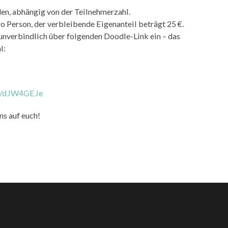
en, abhängig von der Teilnehmerzahl.
ro Person, der verbleibende Eigenanteil beträgt 25 €.
e unverbindlich über folgenden Doodle-Link ein – das
l:
ate/dJW4GEJe
ns auf euch!