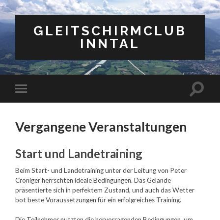
GLEITSCHIRMCLUB
INNTAL
Suchfe
Mobile-
ein-/a
Menü
ein-/ausblenden
Vergangene Veranstaltungen
Start und Landetraining
Beim Start- und Landetraining unter der Leitung von Peter
Cröniger herrschten ideale Bedingungen. Das Gelände
präsentierte sich in perfektem Zustand, und auch das Wetter
bot beste Voraussetzungen für ein erfolgreiches Training.
Die Teilnehmer nutzten die hervorragenden Bedingungen, um