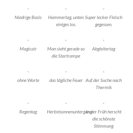
Niedrige Basis
Hammertag, unten
Super lecker Fleisch
einiges los.
gegessen.
Magicair
Man sieht gerade so
Abgleitertag
die Startrampe
ohne Worte
das tägliche Feuer
Auf der Suche nach
Thermik
Regentag
Herbstsonnenuntergang
In der Früh herscht
die schönste
Stimmung