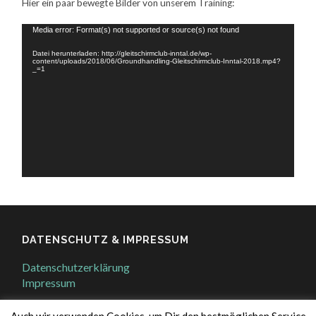
Hier ein paar bewegte Bilder von unserem Training:
Video-
Media error: Format(s) not supported or source(s) not found
Player
Datei herunterladen: http://gleitschirmclub-inntal.de/wp-
content/uploads/2018/06/Groundhandling-Gleitschirmclub-Inntal-2018.mp4?
_=1
DATENSCHUTZ & IMPRESSUM
Datenschutzerklärung
Impressum
Auch wir verwenden Cookies, um Dir den bestmöglichen Service