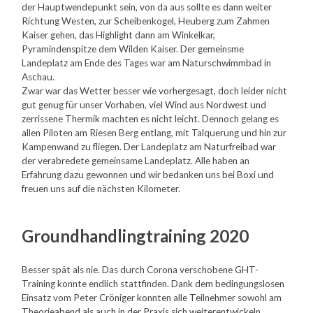
der Hauptwendepunkt sein, von da aus sollte es dann weiter
Richtung Westen, zur Scheibenkogel, Heuberg zum Zahmen
Kaiser gehen, das Highlight dann am Winkelkar,
Pyramindenspitze dem Wilden Kaiser. Der gemeinsme
Landeplatz am Ende des Tages war am Naturschwimmbad in
Aschau.
Zwar war das Wetter besser wie vorhergesagt, doch leider nicht
gut genug für unser Vorhaben, viel Wind aus Nordwest und
zerrissene Thermik machten es nicht leicht. Dennoch gelang es
allen Piloten am Riesen Berg entlang, mit Talquerung und hin zur
Kampenwand zu fliegen. Der Landeplatz am Naturfreibad war
der verabredete gemeinsame Landeplatz. Alle haben an
Erfahrung dazu gewonnen und wir bedanken uns bei Boxi und
freuen uns auf die nächsten Kilometer.
Groundhandlingtraining 2020
Besser spät als nie. Das durch Corona verschobene GHT-
Training konnte endlich stattfinden. Dank dem bedingungslosen
Einsatz vom Peter Cröniger konnten alle Teilnehmer sowohl am
Theorieabend als auch in der Praxis sich weiterentwickeln.