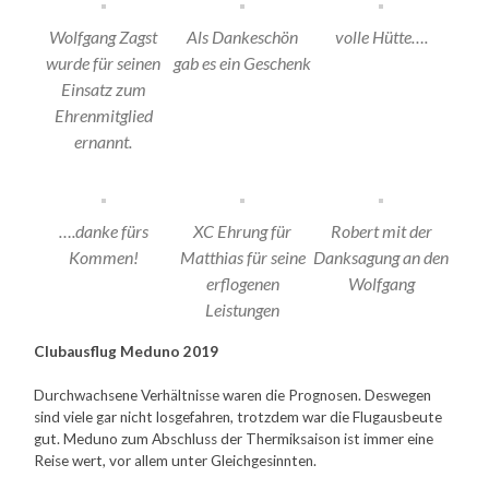
Wolfgang Zagst
Als Dankeschön
volle Hütte….
wurde für seinen
gab es ein Geschenk
Einsatz zum
Ehrenmitglied
ernannt.
….danke fürs
XC Ehrung für
Robert mit der
Kommen!
Matthias für seine
Danksagung an den
erflogenen
Wolfgang
Leistungen
Clubausflug Meduno 2019
Durchwachsene Verhältnisse waren die Prognosen. Deswegen
sind viele gar nicht losgefahren, trotzdem war die Flugausbeute
gut. Meduno zum Abschluss der Thermiksaison ist immer eine
Reise wert, vor allem unter Gleichgesinnten.