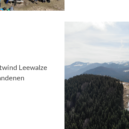
stwind Leewalze
handenen