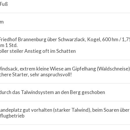
 Fuß
0m
riedhof Brannenburg über Schwarzlack, Kogel, 600 hm / 1,7
m 1 Std.
oller steiler Anstieg oft im Schatten
indsack, extrem kleine Wiese am Gipfelhang (Waldschneise) 
ichere Starter, sehr anspruchsvoll!
durch das Talwindsystem an den Berg geschoben
andeplatz gut vorhalten (starker Talwind), beim Soaren über Gi
flugbetrieb