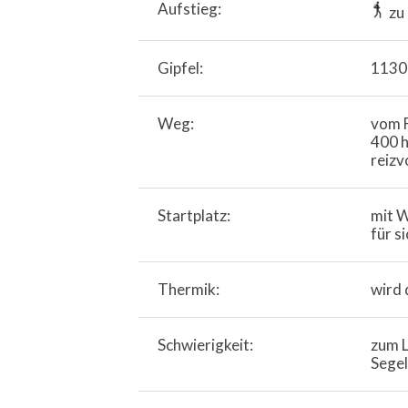
Aufstieg:
zu
Gipfel:
113
Weg:
vom F
400 h
reizv
Startplatz:
mit W
für s
Thermik:
wird 
Schwierigkeit:
zum L
Segel